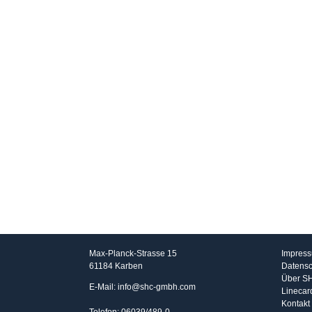
SHC GmbH
Info
Max-Planck-Strasse 15
Impres
61184 Karben
Datensc
Über S
E-Mail: info@shc-gmbh.com
Linecar
Kontakt