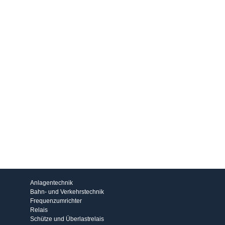
Produkte
Anlagentechnik
Bahn- und Verkehrstechnik
Frequenzumrichter
Relais
Schütze und Überlastrelais