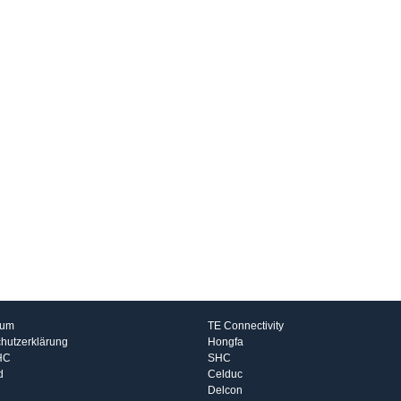
rmationen
Hersteller
sum
TE Connectivity
hutzerklärung
Hongfa
HC
SHC
d
Celduc
Delcon