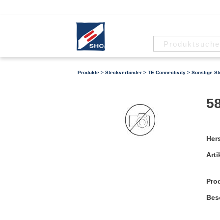
Produkte
>
Steckverbinder
>
TE Connectivity
>
Sonstige St
58
Hers
Arti
Pro
Bes