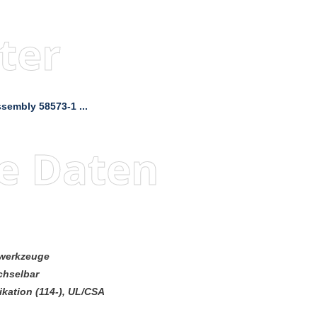
ter
sembly 58573-1 ...
e Daten
pwerkzeuge
chselbar
ikation (114-), UL/CSA