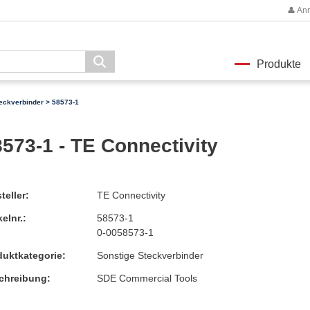
👤 An
Produkte
eckverbinder
> 58573-1
573-1 - TE Connectivity
teller:
TE Connectivity
kelnr.:
58573-1
0-0058573-1
duktkategorie:
Sonstige Steckverbinder
chreibung:
SDE Commercial Tools