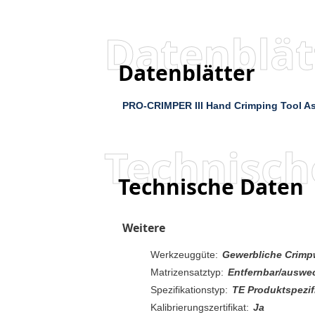
Datenblät
Datenblätter
PRO-CRIMPER III Hand Crimping Tool As
Technisch
Technische Daten
Weitere
Werkzeuggüte:
Gewerbliche Crim
Matrizensatztyp:
Entfernbar/auswe
Spezifikationstyp:
TE Produktspezif
Kalibrierungszertifikat:
Ja