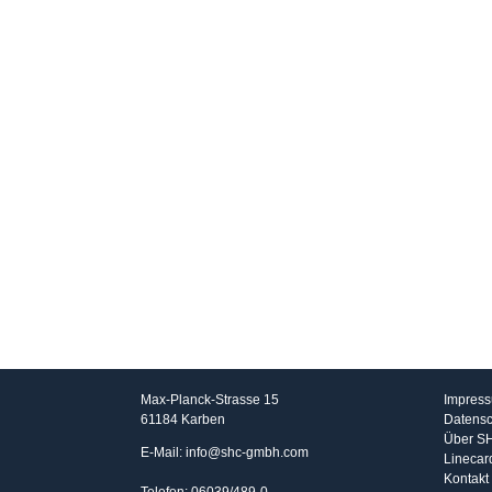
SHC GmbH
Info
Max-Planck-Strasse 15
Impres
61184 Karben
Datensc
Über S
E-Mail: info@shc-gmbh.com
Linecar
Kontakt