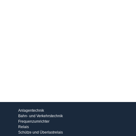
Produkte
Anlagentechnik
Bahn- und Verkehrstechnik
Frequenzumrichter
Relais
Schütze und Überlastrelais