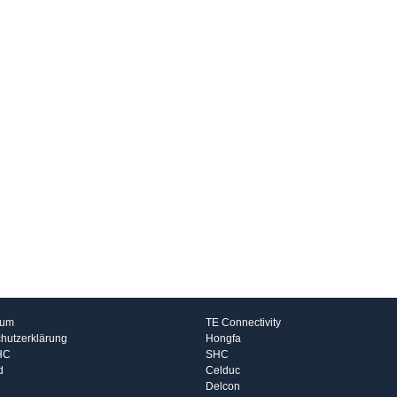
rmationen
Hersteller
sum
TE Connectivity
hutzerklärung
Hongfa
HC
SHC
d
Celduc
Delcon