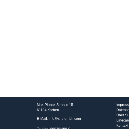
SHC GmbH
Info
Max-Planck-Strasse 15
Impres
61184 Karben
Datensc
Über S
E-Mail: info@shc-gmbh.com
Linecar
Kontakt