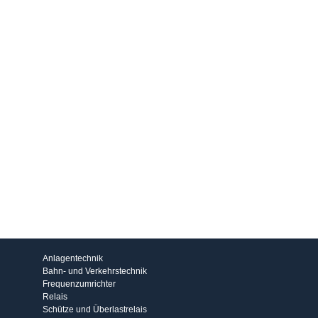
Produkte
Anlagentechnik
Bahn- und Verkehrstechnik
Frequenzumrichter
Relais
Schütze und Überlastrelais