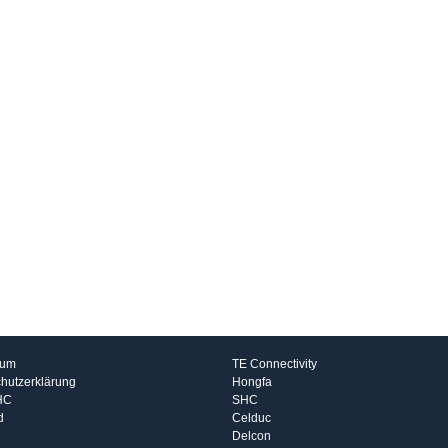
rmationen
Hersteller
sum
TE Connectivity
hutzerklärung
Hongfa
HC
SHC
d
Celduc
Delcon