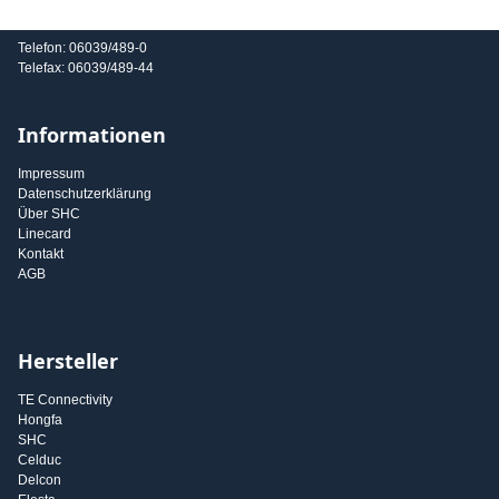
E-Mail: info@shc-gmbh.com
Telefon: 06039/489-0
Telefax: 06039/489-44
Informationen
Impressum
Datenschutzerklärung
Über SHC
Linecard
Kontakt
AGB
Hersteller
TE Connectivity
Hongfa
SHC
Celduc
Delcon