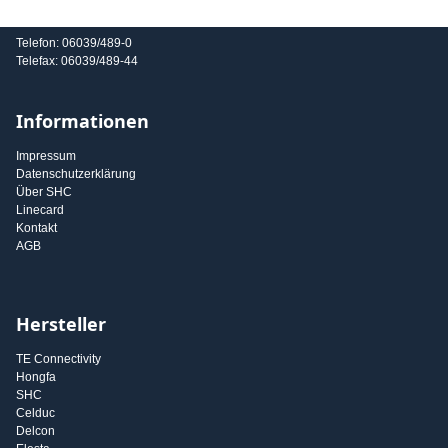
E-Mail: info@shc-gmbh.com
Telefon: 06039/489-0
Telefax: 06039/489-44
Informationen
Impressum
Datenschutzerklärung
Über SHC
Linecard
Kontakt
AGB
Hersteller
TE Connectivity
Hongfa
SHC
Celduc
Delcon