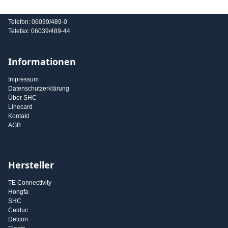
E-Mail: info@shc-gmbh.com
Telefon: 06039/489-0
Telefax: 06039/489-44
Informationen
Impressum
Datenschutzerklärung
Über SHC
Linecard
Kontakt
AGB
Hersteller
TE Connectivity
Hongfa
SHC
Celduc
Delcon