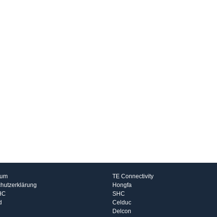
rmationen
Hersteller
sum
TE Connectivity
hutzerklärung
Hongfa
HC
SHC
d
Celduc
Delcon