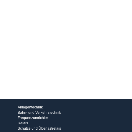
Produkte
Anlagentechnik
Bahn- und Verkehrstechnik
Frequenzumrichter
Relais
Schütze und Überlastrelais