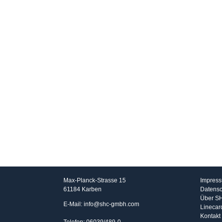
SHC GmbH
Info
Max-Planck-Strasse 15
Impres
61184 Karben
Datensc
Über S
E-Mail: info@shc-gmbh.com
Linecar
Kontakt