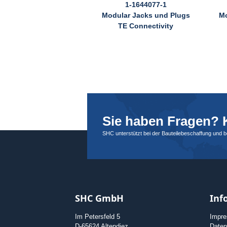
1-1644077-1
Modular Jacks und Plugs
Mo
TE Connectivity
Sie haben Fragen? K
SHC unterstützt bei der Bauteilebeschaffung und 
SHC GmbH
Inf
Im Petersfeld 5
Impr
D-65624 Altendiez
Daten