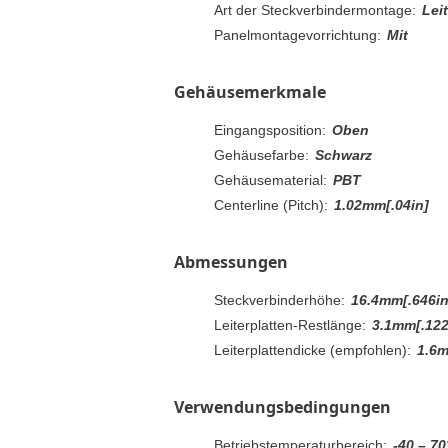
Art der Steckverbindermontage:
Lei
Panelmontagevorrichtung:
Mit
Gehäusemerkmale
Eingangsposition:
Oben
Gehäusefarbe:
Schwarz
Gehäusematerial:
PBT
Centerline (Pitch):
1.02mm[.04in]
Abmessungen
Steckverbinderhöhe:
16.4mm[.646in
Leiterplatten-Restlänge:
3.1mm[.122
Leiterplattendicke (empfohlen):
1.6m
Verwendungsbedingungen
Betriebstemperaturbereich:
-40 – 70