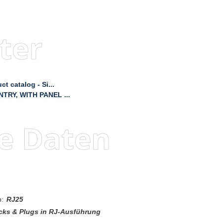
ter
 catalog - Si...
TRY, WITH PANEL ...
e Daten
p:
RJ25
cks & Plugs in RJ-Ausführung