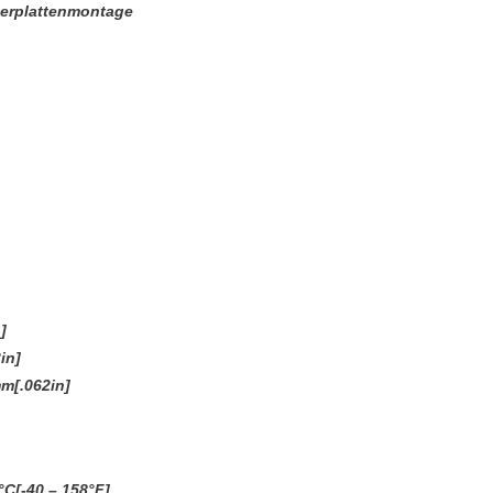
terplattenmontage
]
in]
m[.062in]
°C[-40 – 158°F]