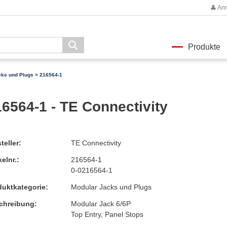
👤 An
Produkte
cks und Plugs
> 216564-1
6564-1 - TE Connectivity
teller:
TE Connectivity
kelnr.:
216564-1
0-0216564-1
duktkategorie:
Modular Jacks und Plugs
chreibung:
Modular Jack 6/6P
Top Entry, Panel Stops