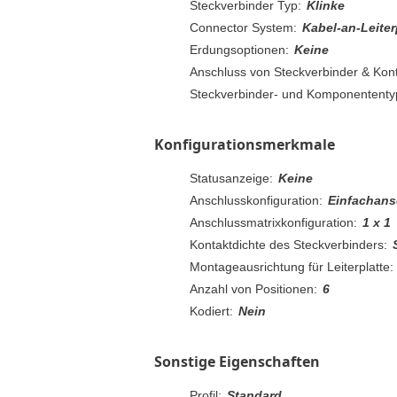
Steckverbinder Typ:
Klinke
Connector System:
Kabel-an-Leiter
Erdungsoptionen:
Keine
Anschluss von Steckverbinder & Kont
Steckverbinder- und Komponententy
Konfigurationsmerkmale
Statusanzeige:
Keine
Anschlusskonfiguration:
Einfachans
Anschlussmatrixkonfiguration:
1 x 1
Kontaktdichte des Steckverbinders:
Montageausrichtung für Leiterplatte:
Anzahl von Positionen:
6
Kodiert:
Nein
Sonstige Eigenschaften
Profil:
Standard