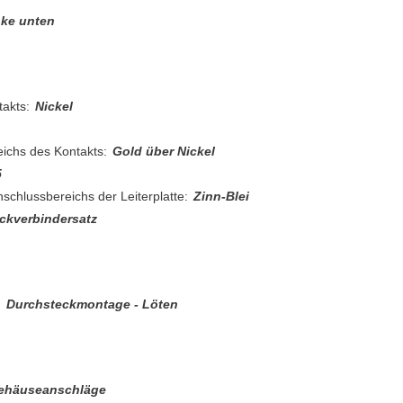
nke unten
akts:
Nickel
ichs des Kontakts:
Gold über Nickel
5
schlussbereichs der Leiterplatte:
Zinn-Blei
ckverbindersatz
:
Durchsteckmontage - Löten
ehäuseanschläge