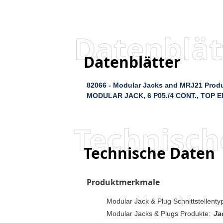
Datenblät
Datenblätter
82066 - Modular Jacks and MRJ21 Product
MODULAR JACK, 6 P05./4 CONT., TOP EN
Technisch
Technische Daten
Produktmerkmale
Modular Jack & Plug Schnittstellenty
Modular Jacks & Plugs Produkte:
Ja