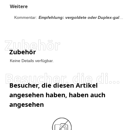
Weitere
Kommentar:
Empfehlung: vergoldete oder Duplex-galvanisierte Steckleisten mit Duplex-galvanisierten Buchsenbaugruppen zusammenzustecken. Um die Mindestlänge des Gegensteckerpfostens zu erhalten, addieren Sie zur maximalen Kontaktpunktabmessung .51 [.020] hinzu (ohne Pfostenführung in der Anfasung).
Zubehör
Zubehör
Keine Details verfügbar.
Besucher, die diesen Artikel angesehen haben, haben auch angesehen
Besucher, die diesen Artikel
angesehen haben, haben auch
angesehen