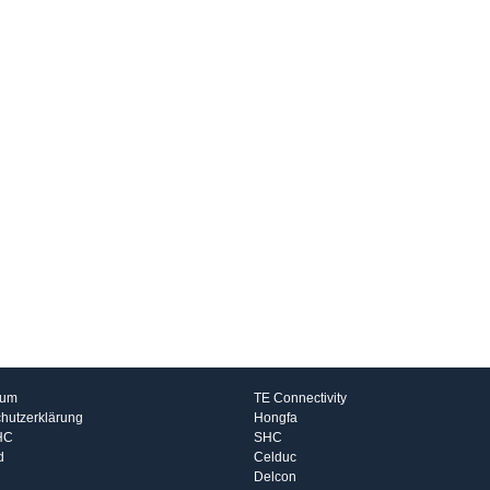
rmationen
Hersteller
sum
TE Connectivity
hutzerklärung
Hongfa
HC
SHC
d
Celduc
Delcon