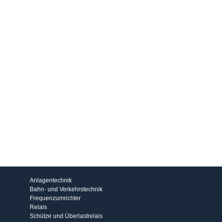
Produkte
Anlagentechnik
Bahn- und Verkehrstechnik
Frequenzumrichter
Relais
Schütze und Überlastrelais