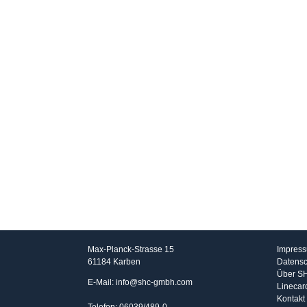
SHC GmbH
Info
Max-Planck-Strasse 15
Impres
61184 Karben
Datensc
Über S
E-Mail: info@shc-gmbh.com
Linecar
Kontakt