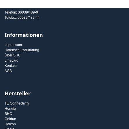
E-Mail: info@shc-gmbh.com
Telefon: 06039/489-0
Telefax: 06039/489-44
Informationen
Impressum
Datenschutzerklärung
Über SHC
Linecard
Kontakt
AGB
Hersteller
TE Connectivity
Hongfa
SHC
Celduc
Delcon