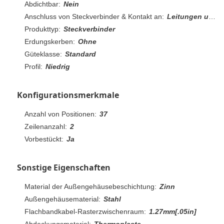
Abdichtbar:
Nein
Anschluss von Steckverbinder & Kontakt an:
Leitungen und Kabel
Produkttyp:
Steckverbinder
Erdungskerben:
Ohne
Güteklasse:
Standard
Profil:
Niedrig
Konfigurationsmerkmale
Anzahl von Positionen:
37
Zeilenanzahl:
2
Vorbestückt:
Ja
Sonstige Eigenschaften
Material der Außengehäusebeschichtung:
Zinn
Außengehäusematerial:
Stahl
Flachbandkabel-Rasterzwischenraum:
1.27mm[.05in]
Abdeckungsmaterial:
Thermoplaste