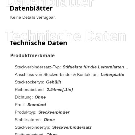
Datenblätter
Datenblätter
Keine Details verfügbar.
Technische Daten
Technische Daten
Produktmerkmale
Steckverbindersatz-Typ:
Stiftleiste für die Leiterplattenmontage
Anschluss von Steckverbinder & Kontakt an:
Leiterplatte
Stecksockeltyp:
Gehüllt
Reihenabstand:
2.54mm[.1in]
Dichtung:
Ohne
Profil:
Standard
Produkttyp:
Steckverbinder
Stabilisatoren:
Ohne
Steckverbindertyp:
Steckverbindersatz
Plattenabstand:
Ohne