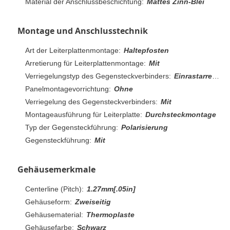
Material der Anschlussbeschichtung:
Mattes Zinn-Blei
Montage und Anschlusstechnik
Art der Leiterplattenmontage:
Haltepfosten
Arretierung für Leiterplattenmontage:
Mit
Verriegelungstyp des Gegensteckverbinders:
Einrastarretierung
Panelmontagevorrichtung:
Ohne
Verriegelung des Gegensteckverbinders:
Mit
Montageausführung für Leiterplatte:
Durchsteckmontage
Typ der Gegensteckführung:
Polarisierung
Gegensteckführung:
Mit
Gehäusemerkmale
Centerline (Pitch):
1.27mm[.05in]
Gehäuseform:
Zweiseitig
Gehäusematerial:
Thermoplaste
Gehäusefarbe:
Schwarz