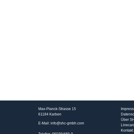
SHC GmbH
Info
Max-Planck-Strasse 15
Impres
61184 Karben
Datensc
Über S
E-Mail: info@shc-gmbh.com
Linecar
Kontakt