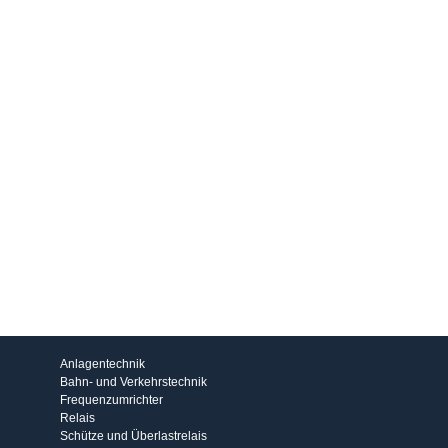
Produkte
Anlagentechnik
Bahn- und Verkehrstechnik
Frequenzumrichter
Relais
Schütze und Überlastrelais