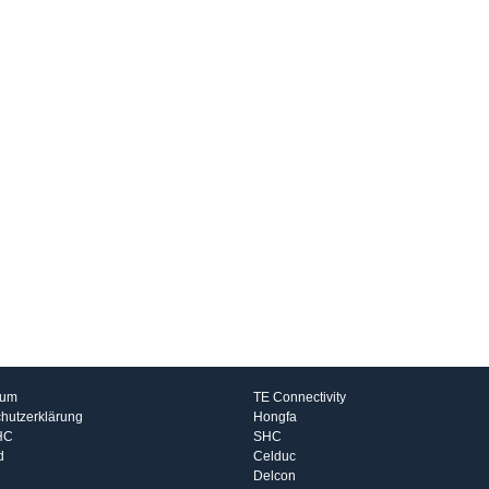
rmationen
Hersteller
sum
TE Connectivity
hutzerklärung
Hongfa
HC
SHC
d
Celduc
Delcon