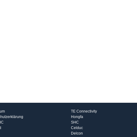
rmationen
Hersteller
sum
TE Connectivity
hutzerklärung
Hongfa
HC
SHC
d
Celduc
Delcon