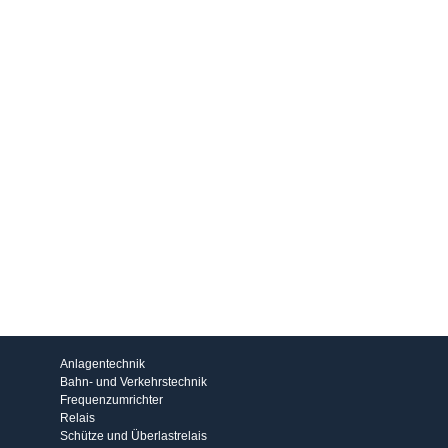
Produkte
Anlagentechnik
Bahn- und Verkehrstechnik
Frequenzumrichter
Relais
Schütze und Überlastrelais