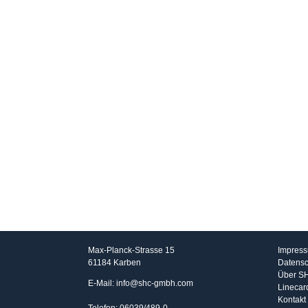
SHC GmbH
Info
Max-Planck-Strasse 15
Impres
61184 Karben
Datensc
Über S
E-Mail: info@shc-gmbh.com
Linecar
Kontakt