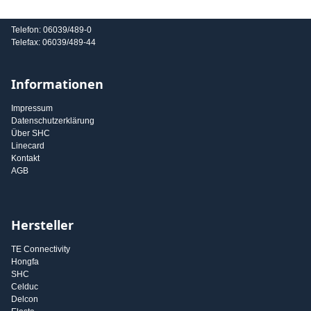
E-Mail: info@shc-gmbh.com
Telefon: 06039/489-0
Telefax: 06039/489-44
Informationen
Impressum
Datenschutzerklärung
Über SHC
Linecard
Kontakt
AGB
Hersteller
TE Connectivity
Hongfa
SHC
Celduc
Delcon