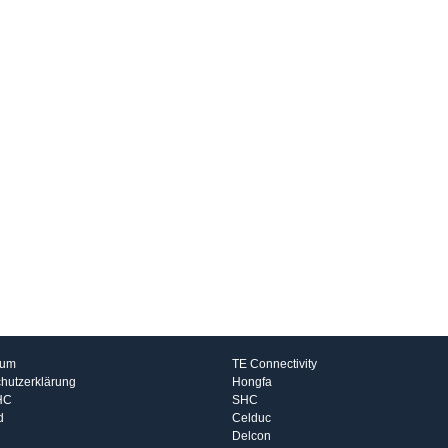
rmationen
Hersteller
sum
TE Connectivity
hutzerklärung
Hongfa
HC
SHC
d
Celduc
Delcon