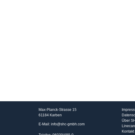
SHC GmbH
Info
Max-Planck-Strasse 15
Impres
61184 Karben
Datensc
Über S
E-Mail: info@shc-gmbh.com
Linecar
Kontakt