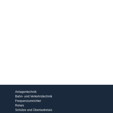
Produkte
Anlagentechnik
Bahn- und Verkehrstechnik
Frequenzumrichter
Relais
Schütze und Überlastrelais