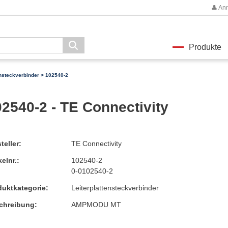
👤 An
Produkte
ensteckverbinder
> 102540-2
2540-2 - TE Connectivity
teller:
TE Connectivity
kelnr.:
102540-2
0-0102540-2
duktkategorie:
Leiterplattensteckverbinder
chreibung:
AMPMODU MT