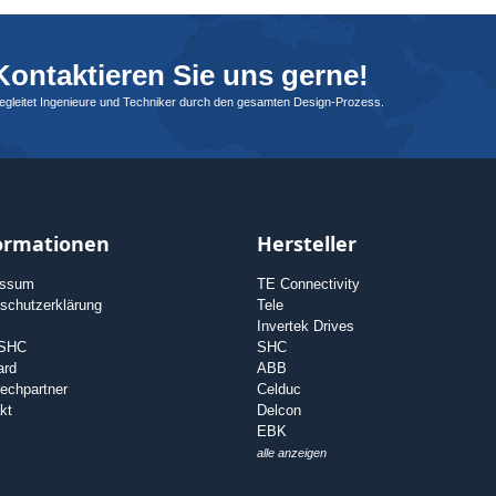
ontaktieren Sie uns gerne!
begleitet Ingenieure und Techniker durch den gesamten Design-Prozess.
ormationen
Hersteller
essum
TE Connectivity
schutzerklärung
Tele
Invertek Drives
 SHC
SHC
ard
ABB
echpartner
Celduc
kt
Delcon
EBK
alle anzeigen