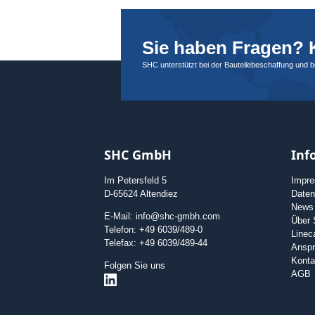
Sie haben Fragen? K
SHC unterstützt bei der Bauteilebeschaffung und 
SHC GmbH
Inf
Im Petersfeld 5
Impr
D-65624 Altendiez
Daten
News
E-Mail: info@shc-gmbh.com
Über
Telefon: +49 6039/489-0
Linec
Telefax: +49 6039/489-44
Anspr
Konta
Folgen Sie uns
AGB