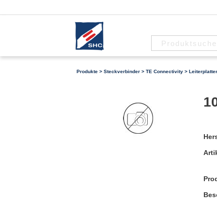
Produkte
>
Steckverbinder
>
TE Connectivity
>
Leiterplatt
10
Hers
Arti
Pro
Bes