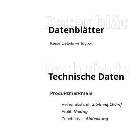
Datenblät
Datenblätter
Keine Details verfügbar.
Technisch
Technische Daten
Produktmerkmale
Reihenabstand:
2.54mm[.100in]
Profil:
Niedrig
Zubehörtyp:
Abdeckung