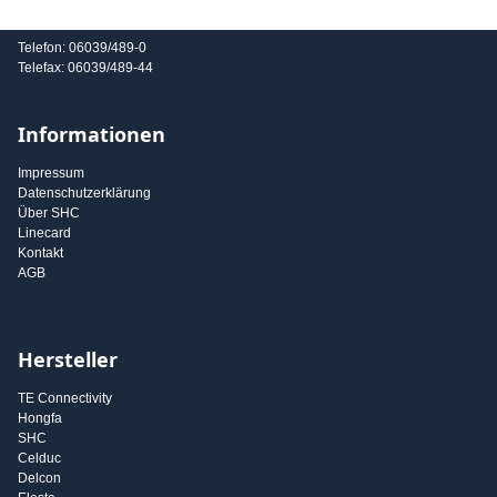
E-Mail: info@shc-gmbh.com
Telefon: 06039/489-0
Telefax: 06039/489-44
Informationen
Impressum
Datenschutzerklärung
Über SHC
Linecard
Kontakt
AGB
Hersteller
TE Connectivity
Hongfa
SHC
Celduc
Delcon