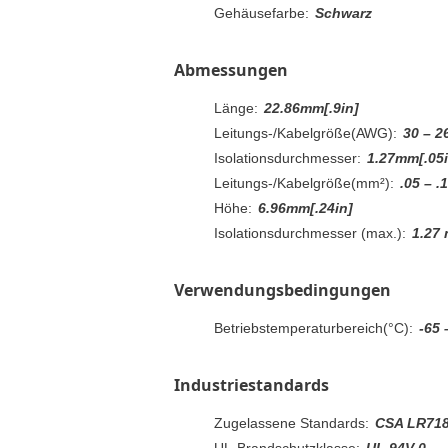
Gehäusefarbe:
Schwarz
Abmessungen
Länge:
22.86mm[.9in]
Leitungs-/Kabelgröße(AWG):
30 – 2
Isolationsdurchmesser:
1.27mm[.05i
Leitungs-/Kabelgröße(mm²):
.05 – .
Höhe:
6.96mm[.24in]
Isolationsdurchmesser (max.):
1.27
Verwendungsbedingungen
Betriebstemperaturbereich(°C):
-65 
Industriestandards
Zugelassene Standards:
CSA LR718
UL-Brandschutzklasse:
UL 94V-0