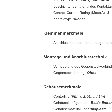
Kontaktmaterial:
Phosphorbronze
Beschichtungsmaterial des Kontaktan
Contact Current Rating (Max)(A):
3
Kontakttyp:
Buchse
Klemmenmerkmale
Anschlussmethode für Leitungen und
Montage und Anschlusstechnik
Verriegelung des Gegensteckverbind
Gegensteckführung:
Ohne
Gehäusemerkmale
Centerline (Pitch):
2.54mm[.1in]
Gehäusekonfiguration:
Beide Ende
Gehäusematerial:
Thermoplaste