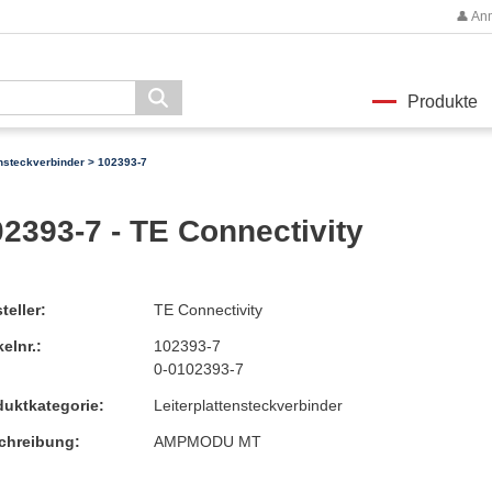
👤 An
Produkte
ensteckverbinder
> 102393-7
2393-7 - TE Connectivity
teller:
TE Connectivity
kelnr.:
102393-7
0-0102393-7
duktkategorie:
Leiterplattensteckverbinder
chreibung:
AMPMODU MT