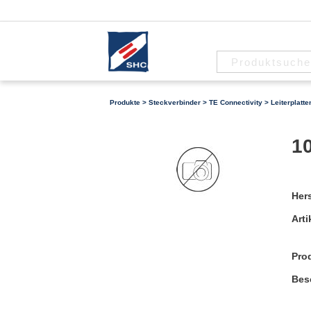
Produkte
>
Steckverbinder
>
TE Connectivity
>
Leiterplatt
10
Hers
Arti
Pro
Bes