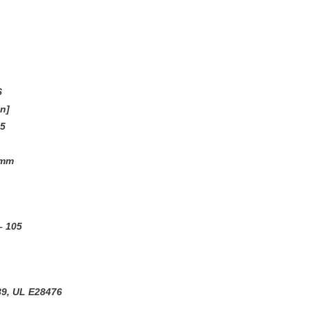
6
n]
15
 mm
– 105
9, UL E28476