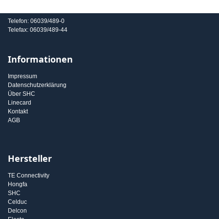
E-Mail: info@shc-gmbh.com
Telefon: 06039/489-0
Telefax: 06039/489-44
Informationen
Impressum
Datenschutzerklärung
Über SHC
Linecard
Kontakt
AGB
Hersteller
TE Connectivity
Hongfa
SHC
Celduc
Delcon