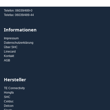
E-Mail: info@shc-gmbh.com
Telefon: 06039/489-0
Telefax: 06039/489-44
Informationen
Impressum
Datenschutzerklärung
Über SHC
Linecard
Kontakt
AGB
Hersteller
TE Connectivity
Hongfa
SHC
Celduc
Delcon