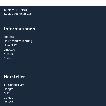
E-Mail: info@shc-gmbh.com
Telefon: 06039/489-0
Telefax: 06039/489-44
Informationen
Impressum
Datenschutzerklärung
Über SHC
Linecard
Kontakt
AGB
Hersteller
TE Connectivity
Hongfa
SHC
Celduc
Delcon