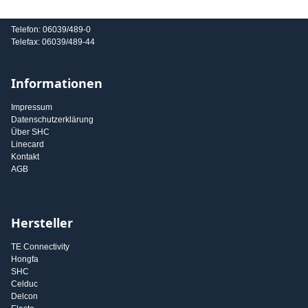
E-Mail: info@shc-gmbh.com
Telefon: 06039/489-0
Telefax: 06039/489-44
Informationen
Impressum
Datenschutzerklärung
Über SHC
Linecard
Kontakt
AGB
Hersteller
TE Connectivity
Hongfa
SHC
Celduc
Delcon