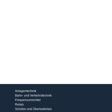
Produkte
Anlagentechnik
Bahn- und Verkehrstechnik
Frequenzumrichter
Relais
Schütze und Überlastrelais