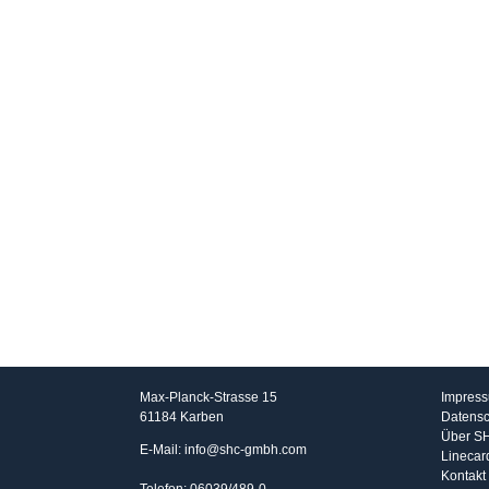
SHC GmbH
Info
Max-Planck-Strasse 15
Impres
61184 Karben
Datensc
Über S
E-Mail: info@shc-gmbh.com
Linecar
Kontakt