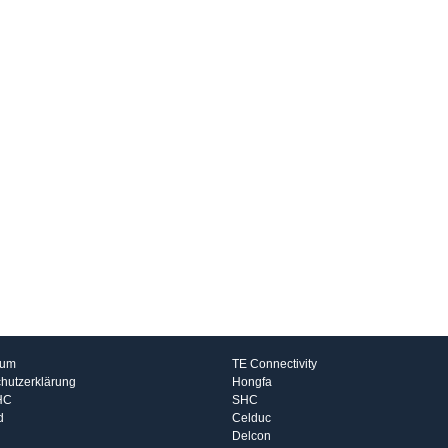
rmationen
Hersteller
sum
TE Connectivity
hutzerklärung
Hongfa
HC
SHC
d
Celduc
Delcon