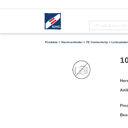
Produkte
>
Steckverbinder
>
TE Connectivity
>
Leiterplatt
10
Hers
Arti
Pro
Bes