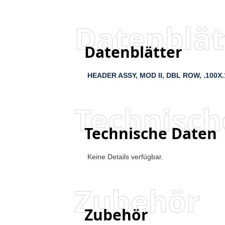
Datenblät
Datenblätter
HEADER ASSY, MOD II, DBL ROW, .100X.1
Technisch
Technische Daten
Keine Details verfügbar.
Zubehör
Zubehör