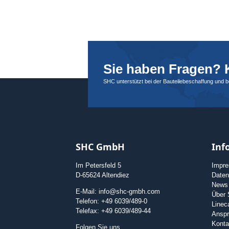
Sie haben Fragen? K
SHC unterstützt bei der Bauteilebeschaffung und 
SHC GmbH
Inf
Im Petersfeld 5
Impr
D-65624 Altendiez
Daten
News
E-Mail: info@shc-gmbh.com
Über
Telefon: +49 6039/489-0
Linec
Telefax: +49 6039/489-44
Anspr
Konta
Folgen Sie uns