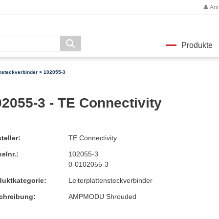
👤 An
Produkte
ensteckverbinder
> 102055-3
2055-3 - TE Connectivity
teller:
TE Connectivity
kelnr.:
102055-3
0-0102055-3
duktkategorie:
Leiterplattensteckverbinder
chreibung:
AMPMODU Shrouded