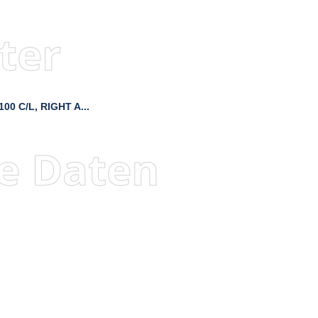
ter
00 C/L, RIGHT A...
e Daten