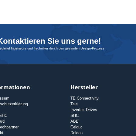
ontaktieren Sie uns gerne!
begleitet Ingenieure und Techniker durch den gesamten Design-Prozess.
ormationen
Hersteller
essum
TE Connectivity
schutzerklärung
Tele
Invertek Drives
 SHC
SHC
ard
ABB
echpartner
Celduc
kt
Delcon