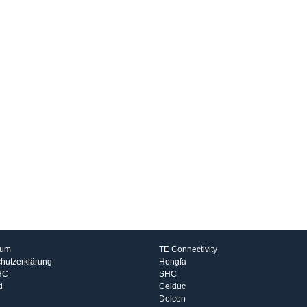
rmationen
Hersteller
sum
TE Connectivity
hutzerklärung
Hongfa
HC
SHC
d
Celduc
Delcon