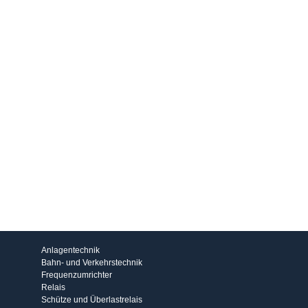
Produkte
Anlagentechnik
Bahn- und Verkehrstechnik
Frequenzumrichter
Relais
Schütze und Überlastrelais