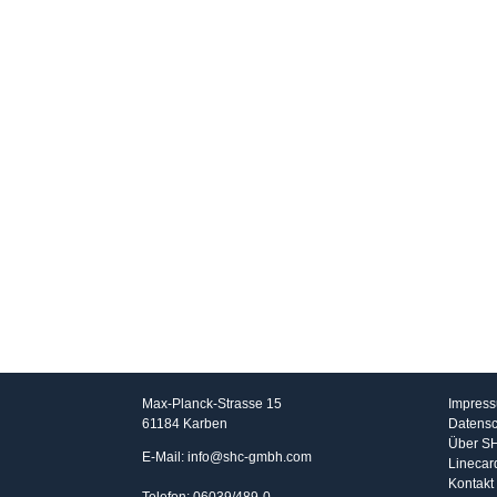
SHC GmbH
Info
Max-Planck-Strasse 15
Impres
61184 Karben
Datensc
Über S
E-Mail: info@shc-gmbh.com
Linecar
Kontakt