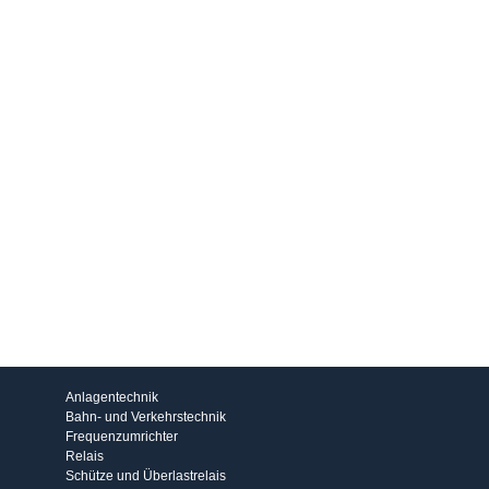
Produkte
Anlagentechnik
Bahn- und Verkehrstechnik
Frequenzumrichter
Relais
Schütze und Überlastrelais