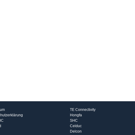
rmationen
Hersteller
sum
TE Connectivity
hutzerklärung
Hongfa
HC
SHC
d
Celduc
Delcon