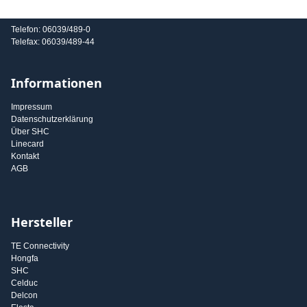
E-Mail: info@shc-gmbh.com
Telefon: 06039/489-0
Telefax: 06039/489-44
Informationen
Impressum
Datenschutzerklärung
Über SHC
Linecard
Kontakt
AGB
Hersteller
TE Connectivity
Hongfa
SHC
Celduc
Delcon