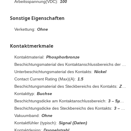
Arbeitsspannung(VDC):
100
Sonstige Eigenschaften
Verkettung:
Ohne
Kontaktmerkmale
Kontaktmaterial:
Phosphorbronze
Beschichtungsmaterial des Kontaktanschlussbereichs der Leiterplatte:
Unterbeschichtungsmaterial des Kontakts:
Nickel
Contact Current Rating (Max)(A):
1.5
Beschichtungsmaterial des Steckbereichs des Kontakts:
Zinn über Nickel
Kontakttyp:
Buchse
Beschichtungsdicke am Kontaktanschlussbereich:
3 – 5µm[118.11 – 196.85µin]
Beschichtungsdicke des Steckbereichs des Kontakts:
3 – 5µm[118.11 – 196.85µin]
Vakuumband:
Ohne
Kontaktfühler (typisch):
Signal (Daten)
Kontaktdesign:
Doppelstrahl