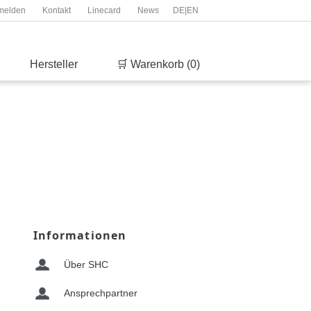
melden
Kontakt
Linecard
News
DE
|
EN
Hersteller
🛒 Warenkorb (0)
Informationen
Über SHC
Ansprechpartner