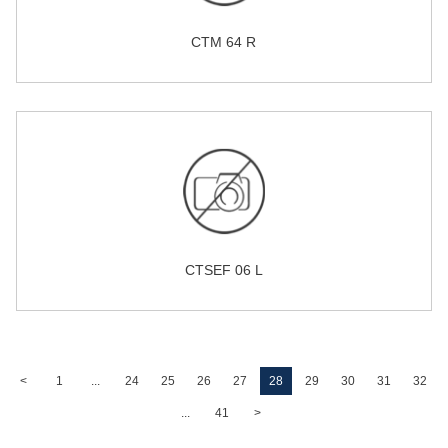
CTM 64 R
CTSEF 06 L
<
1
...
24
25
26
27
28
29
30
31
32
...
41
>