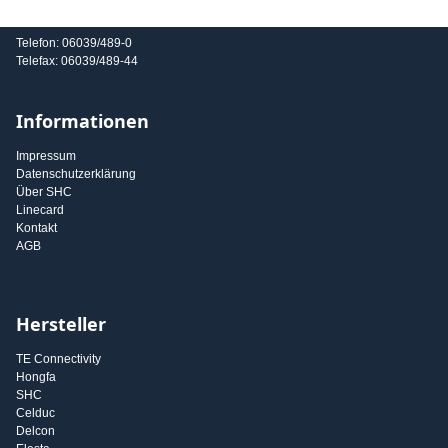
E-Mail: info@shc-gmbh.com
Telefon: 06039/489-0
Telefax: 06039/489-44
Informationen
Impressum
Datenschutzerklärung
Über SHC
Linecard
Kontakt
AGB
Hersteller
TE Connectivity
Hongfa
SHC
Celduc
Delcon