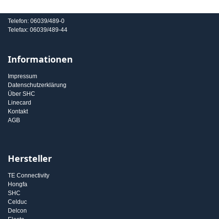
E-Mail: info@shc-gmbh.com
Telefon: 06039/489-0
Telefax: 06039/489-44
Informationen
Impressum
Datenschutzerklärung
Über SHC
Linecard
Kontakt
AGB
Hersteller
TE Connectivity
Hongfa
SHC
Celduc
Delcon