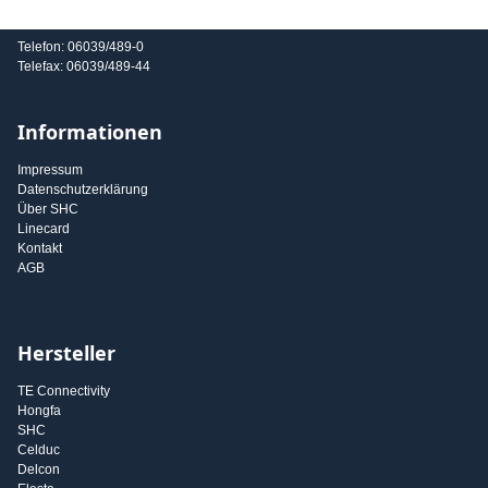
E-Mail: info@shc-gmbh.com
Telefon: 06039/489-0
Telefax: 06039/489-44
Informationen
Impressum
Datenschutzerklärung
Über SHC
Linecard
Kontakt
AGB
Hersteller
TE Connectivity
Hongfa
SHC
Celduc
Delcon