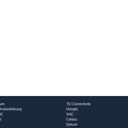
rmationen
Hersteller
sum
TE Connectivity
hutzerklärung
Hongfa
HC
SHC
d
Celduc
Delcon