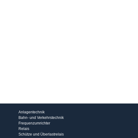
Produkte
Anlagentechnik
Bahn- und Verkehrstechnik
Frequenzumrichter
Relais
Schütze und Überlastrelais