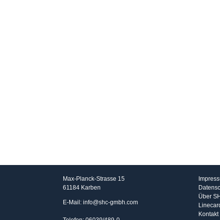
SHC GmbH
Info
Max-Planck-Strasse 15
Impres
61184 Karben
Datensc
Über S
E-Mail: info@shc-gmbh.com
Linecar
Kontakt