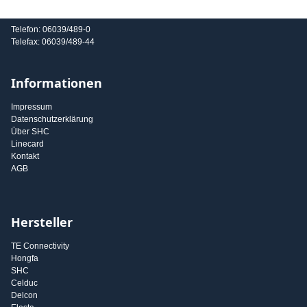
E-Mail: info@shc-gmbh.com
Telefon: 06039/489-0
Telefax: 06039/489-44
Informationen
Impressum
Datenschutzerklärung
Über SHC
Linecard
Kontakt
AGB
Hersteller
TE Connectivity
Hongfa
SHC
Celduc
Delcon