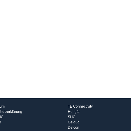
rmationen
Hersteller
sum
TE Connectivity
hutzerklärung
Hongfa
HC
SHC
d
Celduc
Delcon