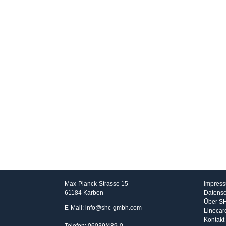
SHC GmbH
Info
Max-Planck-Strasse 15
Impres
61184 Karben
Datensc
Über S
E-Mail: info@shc-gmbh.com
Linecar
Kontakt