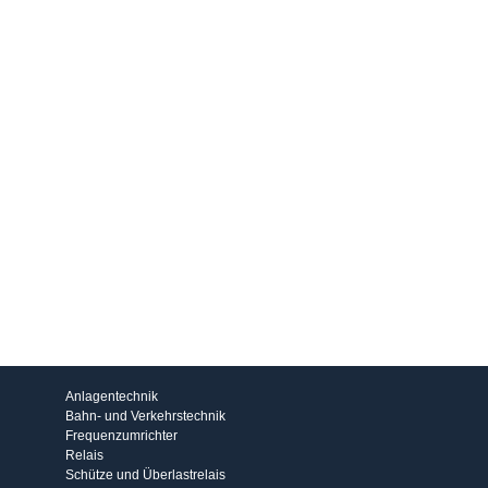
Produkte
Anlagentechnik
Bahn- und Verkehrstechnik
Frequenzumrichter
Relais
Schütze und Überlastrelais