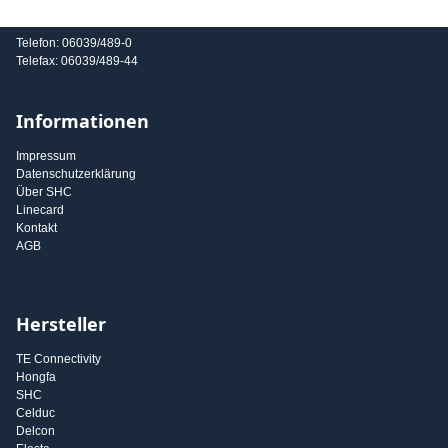
E-Mail: info@shc-gmbh.com
Telefon: 06039/489-0
Telefax: 06039/489-44
Informationen
Impressum
Datenschutzerklärung
Über SHC
Linecard
Kontakt
AGB
Hersteller
TE Connectivity
Hongfa
SHC
Celduc
Delcon