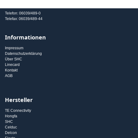
E-Mail: info@shc-gmbh.com
Telefon: 06039/489-0
Telefax: 06039/489-44
Informationen
Impressum
Datenschutzerklärung
Über SHC
Linecard
Kontakt
AGB
Hersteller
TE Connectivity
Hongfa
SHC
Celduc
Delcon