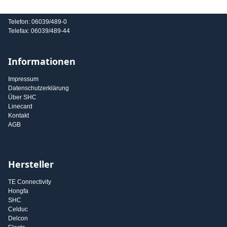
E-Mail: info@shc-gmbh.com
Telefon: 06039/489-0
Telefax: 06039/489-44
Informationen
Impressum
Datenschutzerklärung
Über SHC
Linecard
Kontakt
AGB
Hersteller
TE Connectivity
Hongfa
SHC
Celduc
Delcon