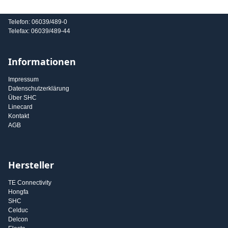
E-Mail: info@shc-gmbh.com
Telefon: 06039/489-0
Telefax: 06039/489-44
Informationen
Impressum
Datenschutzerklärung
Über SHC
Linecard
Kontakt
AGB
Hersteller
TE Connectivity
Hongfa
SHC
Celduc
Delcon