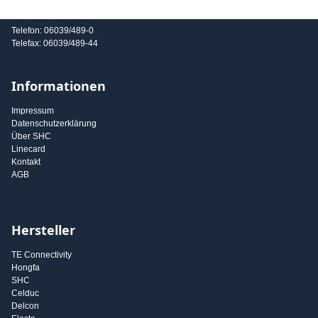
E-Mail: info@shc-gmbh.com
Telefon: 06039/489-0
Telefax: 06039/489-44
Informationen
Impressum
Datenschutzerklärung
Über SHC
Linecard
Kontakt
AGB
Hersteller
TE Connectivity
Hongfa
SHC
Celduc
Delcon