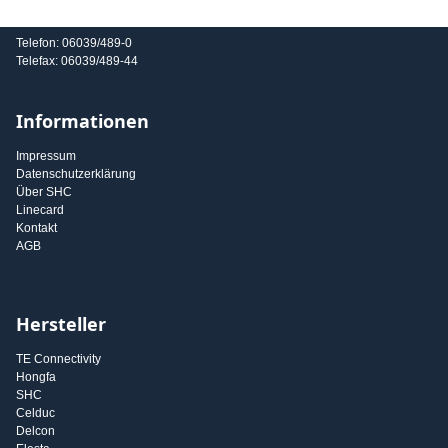
E-Mail: info@shc-gmbh.com
Telefon: 06039/489-0
Telefax: 06039/489-44
Informationen
Impressum
Datenschutzerklärung
Über SHC
Linecard
Kontakt
AGB
Hersteller
TE Connectivity
Hongfa
SHC
Celduc
Delcon