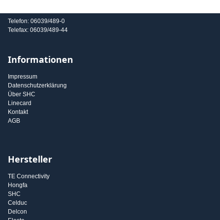
E-Mail: info@shc-gmbh.com
Telefon: 06039/489-0
Telefax: 06039/489-44
Informationen
Impressum
Datenschutzerklärung
Über SHC
Linecard
Kontakt
AGB
Hersteller
TE Connectivity
Hongfa
SHC
Celduc
Delcon