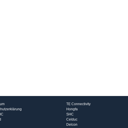
rmationen
Hersteller
sum
TE Connectivity
hutzerklärung
Hongfa
HC
SHC
d
Celduc
Delcon