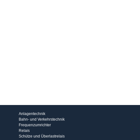
Produkte
Anlagentechnik
Bahn- und Verkehrstechnik
Frequenzumrichter
Relais
Schütze und Überlastrelais