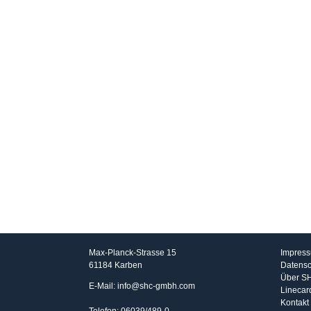
SHC GmbH
Info
Max-Planck-Strasse 15
Impres
61184 Karben
Datensc
Über S
E-Mail: info@shc-gmbh.com
Linecar
Kontakt