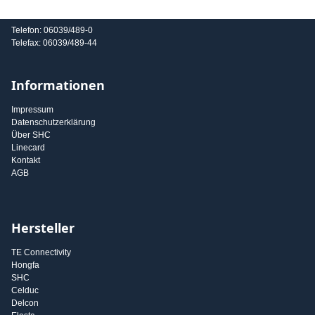
E-Mail: info@shc-gmbh.com
Telefon: 06039/489-0
Telefax: 06039/489-44
Informationen
Impressum
Datenschutzerklärung
Über SHC
Linecard
Kontakt
AGB
Hersteller
TE Connectivity
Hongfa
SHC
Celduc
Delcon