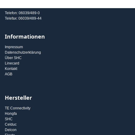
E-Mail: info@shc-gmbh.com
Telefon: 06039/489-0
Telefax: 06039/489-44
Informationen
Impressum
Datenschutzerklärung
Über SHC
Linecard
Kontakt
AGB
Hersteller
TE Connectivity
Hongfa
SHC
Celduc
Delcon