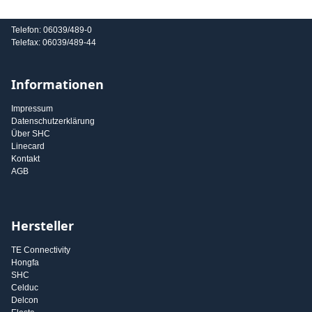
E-Mail: info@shc-gmbh.com
Telefon: 06039/489-0
Telefax: 06039/489-44
Informationen
Impressum
Datenschutzerklärung
Über SHC
Linecard
Kontakt
AGB
Hersteller
TE Connectivity
Hongfa
SHC
Celduc
Delcon